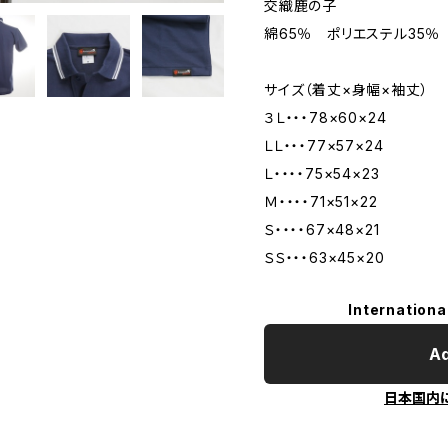
交織鹿の子
綿65％ ポリエステル35％
サイズ（着丈×身幅×袖丈）
３Ｌ・・・78×60×24
ＬＬ・・・77×57×24
Ｌ・・・・75×54×23
Ｍ・・・・71×51×22
Ｓ・・・・67×48×21
ＳＳ・・・63×45×20
Internationa
Ad
日本国内