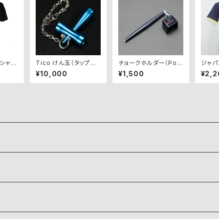
Tシャツ
Tico けん玉（タップス
チョークホルダー（Pool
ジャパ
ブ限定
カッファー）【青】
Dawg）
P-JS
¥10,000
¥1,500
¥2,2
ト】