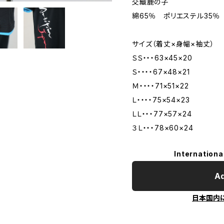
交織鹿の子
綿65％ ポリエステル35％
サイズ（着丈×身幅×袖丈）
ＳＳ・・・63×45×20
Ｓ・・・・67×48×21
Ｍ・・・・71×51×22
Ｌ・・・・75×54×23
ＬＬ・・・77×57×24
３Ｌ・・・78×60×24
Internationa
Ad
日本国内