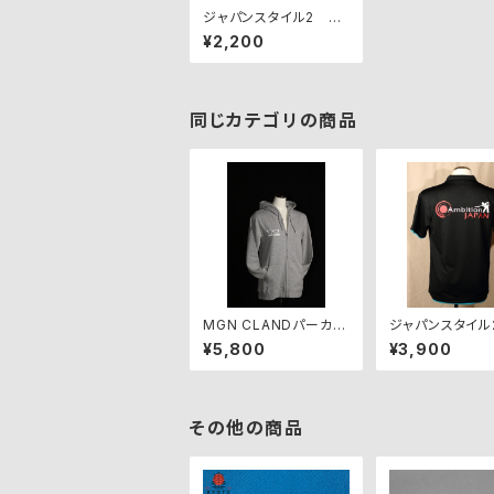
ジャパンスタイル2 AJ
P-JS2-BB【アウトレッ
¥2,200
ト】
同じカテゴリの商品
MGN CLANDパーカ
ジャパンスタイル
ー・グレー【期間限定受
ーツシャツ） AJ
¥5,800
¥3,900
付中】
2-BB（ブラック
ー）
その他の商品