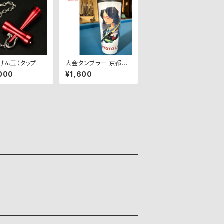
o けん玉（タップス
大会タンブラー 京都レ
ァー）【赤】
ディースオープンオフィ
000
¥1,600
シャルグッズ