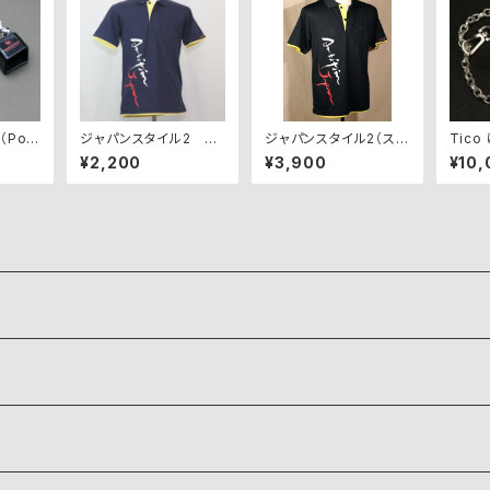
Pool
ジャパンスタイル2 AJ
ジャパンスタイル2（スポ
Tic
P-JS2-NY【アウトレッ
ーツシャツ） AJP-JS
カッフ
¥2,200
¥3,900
¥10,
ト】
2-NY（ネイビー×イエ
ロー）