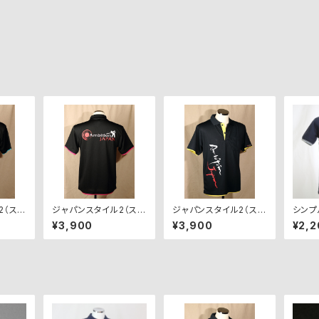
2（スポ
ジャパンスタイル2（スポ
ジャパンスタイル2（スポ
シンプ
P-JS
ーツシャツ） AJP-JS
ーツシャツ） AJP-JS
-NV
¥3,900
¥3,900
¥2,2
×ブル
2-BP（ブラック×ピン
2-NY（ネイビー×イエ
ク）
ロー）